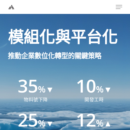
Menu
Skip
to
Close
main
Menu
模組化與平台化
content
推動企業數位化轉型的關鍵策略
35
10
%▼
%▼
物料號下降
開發工時
25
12
%▼
%▲