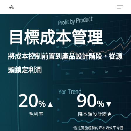
Menu
Skip
to
Close
main
Menu
目標成本管理
content
將成本控制前置到產品設計階段，從源
頭鎖定利潤
20
90
%▲
%▼
毛利率
降本類設計變更
*過往實施經驗的降本增效平均值